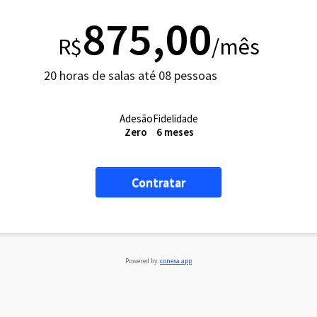
875,00
R$
/mês
20 horas de salas até 08 pessoas
Adesão
Fidelidade
Zero
6 meses
Contratar
Powered by
conexa.app